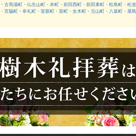
・古馬場町・仏生山町・本町・前田西町・前田東町・松島町・松
・宮脇町・牟礼町・室新町・室町・女木町・元山町・八坂町・屋