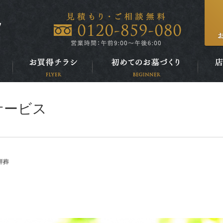
庵治工
高松本
サービス
拝葬