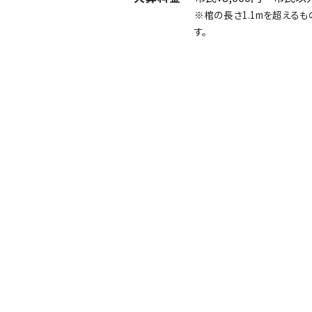
※棺の長さ1.1mを超える
す。