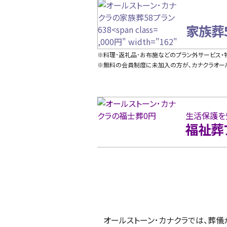
height="98"
loading="lazy">
家族葬
,000円" width="162"
height="98"
※料理･返礼品･お布施などのプラン外サービス
loading="lazy">
※無料の会員制度に未加入の方が､カナクラオール
生活保護を
福祉葬
オールストーン･カナクラでは、葬