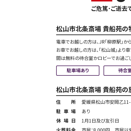
ご危篤･ご逝去
松山市北条斎場 貴船苑の
電車でお越しの方は、JR「柳原駅」か
お車でお越しの方は、「松山城」より
間は無料の待合室かロビーでお過ごし
駐車場あり
待合
松山市北条斎場 貴船苑の
住所
愛媛県松山市安岡乙11-
駐車場
あり
休場日
1月1日及び友引日
火葬料金
市民：8,000円 市民以外