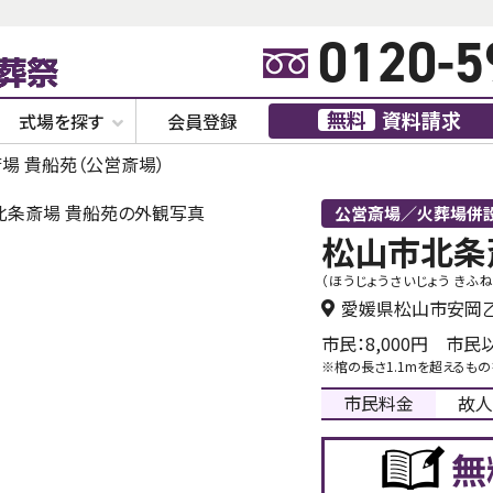
0120-5
無料
資料請求
式場を探す
会員登録
場 貴船苑（公営斎場）
公営斎場／火葬場併
松山市北条
（ほうじょうさいじょう きふ
愛媛県松山市安岡乙1
市民：8,000円 市民以
※棺の長さ1.1mを超えるも
市民料金
故人
無