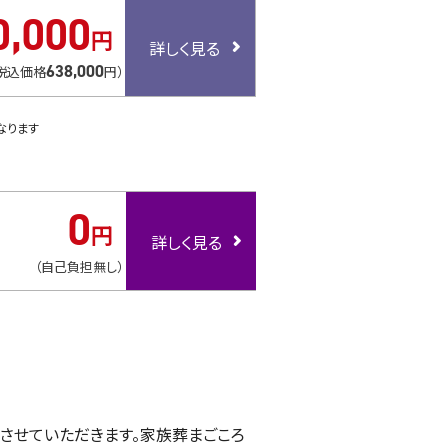
0
,
000
円
638
,
000
税込価格
円）
なります
0
円
（自己負担無し）
させていただきます。家族葬まごころ