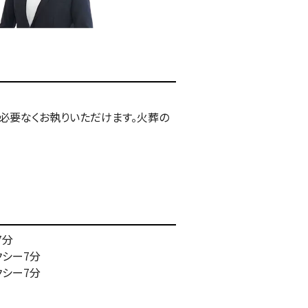
の必要なくお執りいただけます。火葬の
7分
クシー7分
クシー7分