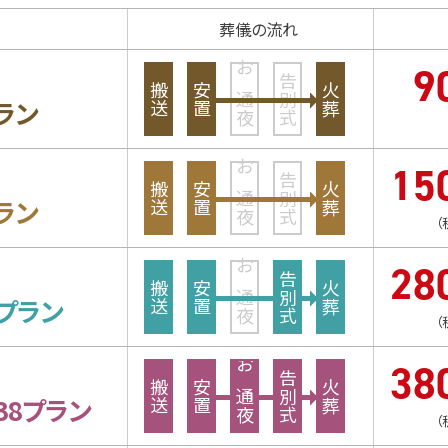
葬儀の流れ
9
お通夜
告別式
搬送
安置
火葬
ラン
15
お通夜
告別式
搬送
安置
火葬
ラン
（
28
お通夜
告別式
搬送
安置
火葬
プラン
（
38
お通夜
告別式
搬送
安置
火葬
38プラン
（