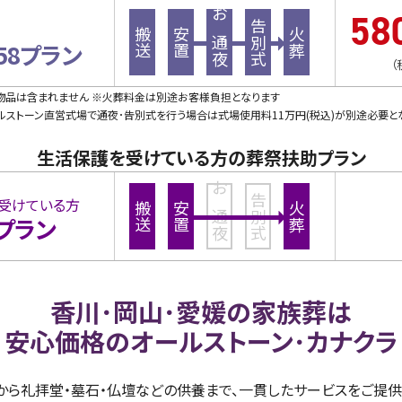
58
お通夜
告別式
搬送
安置
火葬
58プラン
（
・物品は含まれません ※火葬料金は別途お客様負担となります
ストーン直営式場で通夜･告別式を行う場合は式場使用料11万円(税込)が別途必要と
生活保護を受けている方の葬祭扶助プラン
お通夜
告別式
受けている方
搬送
安置
火葬
プラン
香川･岡山･愛媛の家族葬は
安心価格のオールストーン･カナクラ
儀から礼拝堂・墓石・仏壇などの供養まで、一貫したサービスをご提供