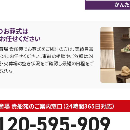
かんた
のお葬式は
にお任せください
斎場 貴船苑でお葬式をご検討の方は、実績豊富
ンにお任せください。事前の相談やご依頼は24
式場・火葬場の空き状況をご確認し最短の日程をご
ださい。
場 貴船苑のご案内窓口（24時間365日対応）
120-595-909