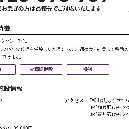
でお急ぎの方は最優先でご対応いたします
特徴
らタクシー7分。
車で27分。火葬場を併設した斎場ですので、通夜から納骨まで移動
頂けます。
室
火葬場併設
搬送
施設情報
2
アクセス
「松山城」より車で2
JR「柳原駅」からタ
JR「粟井駅」からタ
の方：39,000円