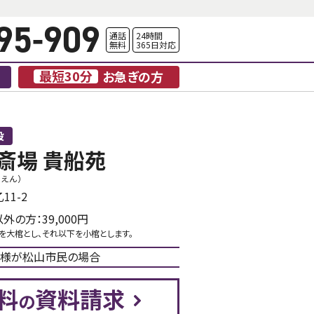
95-909
通話
24時間
無料
365日対応
最短30分
お急ぎの方
設
斎場 貴船苑
ねえん）
1-2
外の方：39,000円
のを大棺とし、それ以下を小棺とします。
様が松山市民の場合
料
資料請求
の