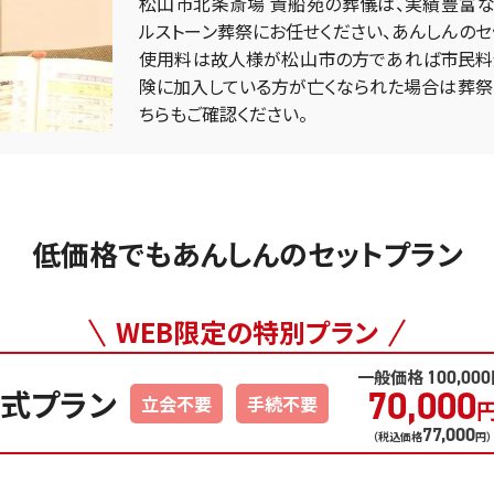
松山市北条斎場 貴船苑の葬儀は、実績豊富な
ルストーン葬祭にお任せください、あんしんのセ
使用料は故人様が松山市の方であれば市民料
険に加入している方が亡くなられた場合は葬祭
ちらもご確認ください。
低価格でもあんしんのセットプラン
WEB限定
の
特別プラン
一般価格
100,000
式プラン
70,000
立会不要
手続不要
77,000
（税込価格
円）