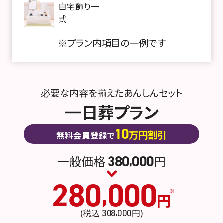
自宅飾り一
式
※プラン内項目の一例です
必要な内容を揃えたあんしんセット
一日葬プラン
10
万円割引
無料会員登録で
380
000
一般価格
円
,
280
000
,
円
(税込
308
000
円
)
,