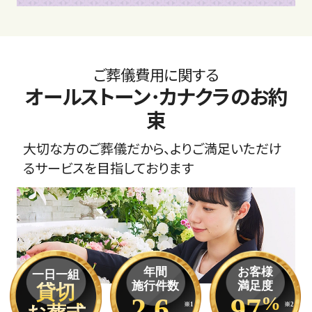
ご葬儀費用に関する
オールストーン･カナクラのお約
束
大切な方のご葬儀だから、よりご満足いただけ
るサービスを目指しております
年間
お客様
一日一組
施行件数
満足度
貸切
2.6
97
%
※1
※2