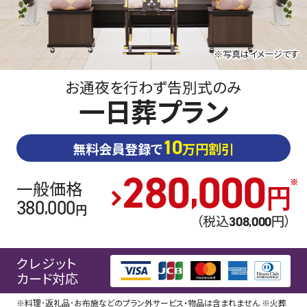
※写真はイメージです
お通夜を行わず告別式のみ
一日葬プラン
10
無料会員登録で
万円割引
280
000
,
一般価格
円
380
000
,
円
（税込
円
）
308
000
,
クレジット
カード対応
※料理･返礼品･お布施などのプラン外サービス・物品は含まれません ※火葬