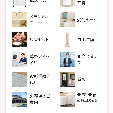
写真
メモリアル
受付セット
コーナー
焼香セット
白木位牌
葬祭アドバ
司会スタッ
イザー
フ
役所手続き
看板
代行
骨壷・骨箱
火葬場のご
式場により異な
案内
る