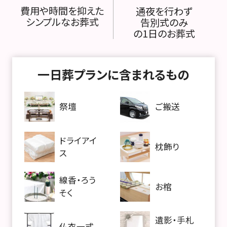
費用や時間を抑えた
通夜を行わず
シンプルなお葬式
告別式のみ
の1日のお葬式
一日葬プランに含まれるもの
祭壇
ご搬送
ドライアイ
枕飾り
ス
線香・ろう
お棺
そく
遺影・手札
仏衣一式