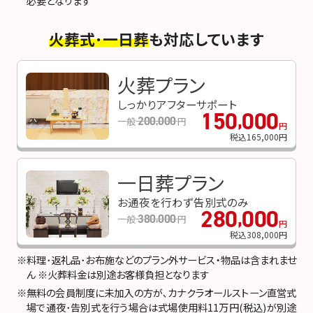
必要となります
火葬式･一日葬
も対応しています
火葬プラン
しっかりアフターサポート
150
000
,
200
000
一般
円
,
円
税込165
,
000円
一日葬プラン
お通夜を行わず告別式のみ
280
000
,
380
000
一般
円
,
円
税込308
,
000円
※料理･返礼品･お布施などのプラン外サービス・物品は含まれませ
ん ※火葬料金は別途お客様負担となります
※無料の会員制度に未加入の方が､カナクラオールストーン直営式
場で通夜･告別式を行う場合は式場使用料11万円(税込)が別途