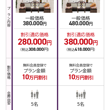
プラン内容
一般価格
一般価格
380
000
480
000
,
,
円
円
割引適応価格
割引適応価格
280
000
380
000
,
,
円
円
308
000
円
418
000
円
（税込
）
（税込
）
,
,
無料会員登録で
無料会員登録で
割引価格
プラン金額
プラン金額
10
10
万円割引
万円割引
会葬目安
5名
5名