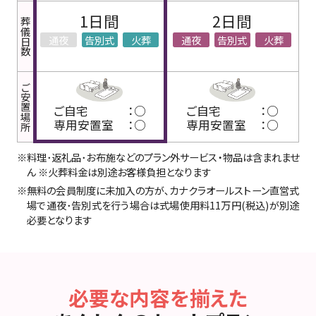
1日間
2日間
葬儀日数
通夜
告別式
火葬
通夜
告別式
火葬
ご安置場所
ご自宅
：○
ご自宅
：○
専用安置室
：○
専用安置室
：○
※料理･返礼品･お布施などのプラン外サービス・物品は含まれませ
ん ※火葬料金は別途お客様負担となります
※無料の会員制度に未加入の方が､カナクラオールストーン直営式
場で通夜･告別式を行う場合は式場使用料11万円(税込)が別途
必要となります
必要な内容を揃えた