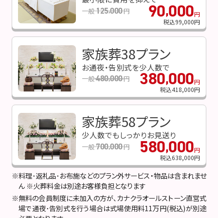
90
000
,
125
000
一般
円
,
円
税込99
,
000円
家族葬38プラン
お通夜・告別式を少人数で
380
000
,
480
000
一般
円
,
円
税込418
,
000円
家族葬58プラン
少人数でもしっかりお見送り
580
000
,
700
000
一般
円
,
円
税込638
,
000円
※料理･返礼品･お布施などのプラン外サービス・物品は含まれませ
ん ※火葬料金は別途お客様負担となります
※無料の会員制度に未加入の方が､カナクラオールストーン直営式
場で通夜･告別式を行う場合は式場使用料11万円(税込)が別途