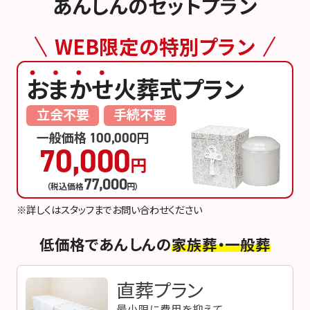
あんしんのセットプラン
WEB限定
の
特別プラン
おまかせ
火葬式プラン
立会不要
手続不要
一般価格
円
100,000
70,000
円
77,000
（税込価格
円）
※詳しくはスタッフまでお問い合わせください
低価格
で
あんしん
の
家族葬・一般葬
直葬プラン
最小限に費用を抑えて