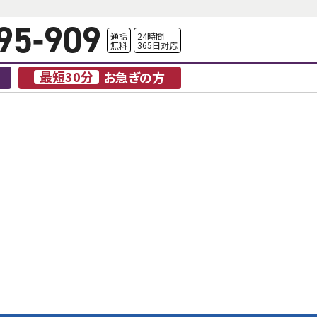
95-909
通話
24時間
無料
365日対応
最短30分
お急ぎの方