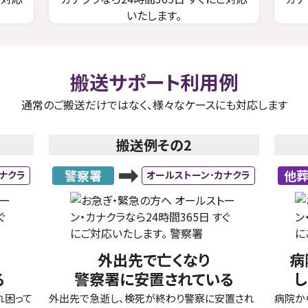
搬送サポート利用例
通常のご搬送だけではなく、様々なケースにも対応します
搬送例その2
警察署
他
ナクラ
オールストーン･カナクラ
る
外出先で亡くなり
病
る
警察署に安置されている
し
れ困って
外出先で急逝し、検死が終わり警察に安置され
病院か