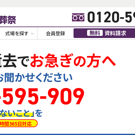
0120-5
無料
資料請求
式場を探す
会員登録
逝去
お急ぎ
方へ
で
の
お聞かせください
-595-909
ないこと
」
を
時間
365
日対応