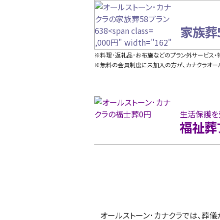
height="98"
loading="lazy">
家族葬
,000円" width="162"
height="98"
※料理･返礼品･お布施などのプラン外サービス
loading="lazy">
※無料の会員制度に未加入の方が､カナクラオール
生活保護を
福祉葬
オールストーン･カナクラでは、葬