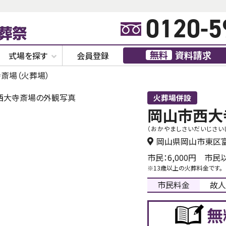
0120-5
無料
資料請求
式場を探す
会員登録
斎場（火葬場）
火葬場併設
岡山市西大
（おかやましさいだいじさい
岡山県岡山市東区富
市民：6,000円 市民以
※13歳以上の火葬料金です。
市民料金
故人
無