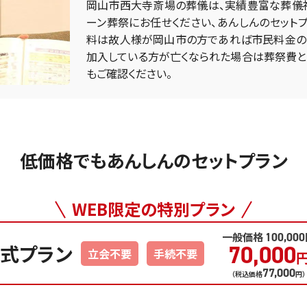
岡山市西大寺斎場の葬儀は、実績豊富な葬儀社
ーン葬祭にお任せください、あんしんのセット
料は故人様が岡山市の方であれば市民料金の
加入している方が亡くなられた場合は葬祭費と
もご確認ください。
低価格でもあんしんのセットプラン
WEB限定
の
特別プラン
一般価格
100,000
式プラン
70,000
立会不要
手続不要
77,000
（税込価格
円）