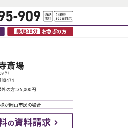
95-909
通話
24時間
無料
365日対応
最短30分
お急ぎの方
寺斎場
じょう）
崎474
外の方：35,000円
様が岡山市民の場合
料
資料請求
の