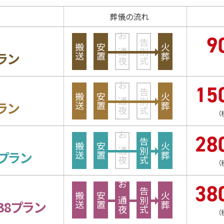
葬儀の流れ
9
お通夜
告別式
搬送
安置
火葬
ラン
15
お通夜
告別式
搬送
安置
火葬
ラン
（
28
お通夜
告別式
搬送
安置
火葬
プラン
（
38
お通夜
告別式
搬送
安置
火葬
38プラン
（