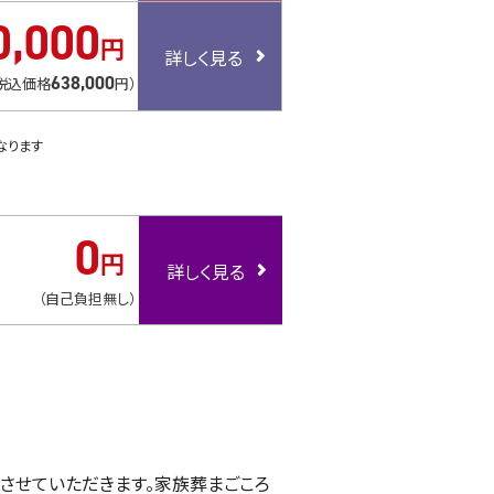
0
,
000
円
638
,
000
税込価格
円）
なります
0
円
（自己負担無し）
させていただきます。家族葬まごころ