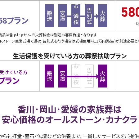
58
お通夜
告別式
搬送
安置
火葬
58プラン
（
・物品は含まれません ※火葬料金は別途お客様負担となります
ストーン直営式場で通夜･告別式を行う場合は式場使用料11万円(税込)が別途必要と
生活保護を受けている方の葬祭扶助プラン
お通夜
告別式
受けている方
搬送
安置
火葬
プラン
香川･岡山･愛媛の家族葬は
安心価格のオールストーン･カナクラ
儀から礼拝堂・墓石・仏壇などの供養まで、一貫したサービスをご提供